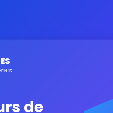
ES
gement
urs de